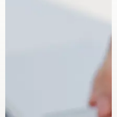
+34 614 41 33 51
PSICOLOGÍA PERINATAL
TERAPIA DE PAREJA
©Connec·tant Salut Mental.
LOGOPEDIA
SEXOLOGIA
DIETA Y NUTRICIÓN
ENTRENAMIENTO PERSONALIZADO