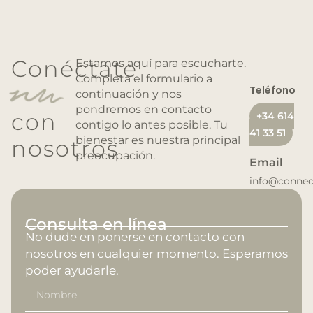
+34 614 41 33 51
PSICOLOGÍA PERINATAL
TERAPIA DE PAREJA
©Connec·tant Salut Mental.
Conéctate
Estamos aquí para escucharte.
Completa el formulario a
LOGOPEDIA
Teléfono
continuación y nos
pondremos en contacto
con
+34 614
SEXOLOGIA
contigo lo antes posible. Tu
41 33 51
bienestar es nuestra principal
nosotros
preocupación.
DIETA Y NUTRICIÓN
Email
info@connec
ENTRENAMIENTO PERSONALIZADO
Consulta en línea
No dude en ponerse en contacto con
nosotros en cualquier momento. Esperamos
poder ayudarle.