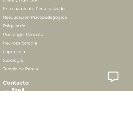
Entrenamiento Personalizado
Reeducación Psicopedagógica
Psiquiatría
Psicología Perinatal
Neuropsicologia
Logopedia
Sexología
Terapia de Pareja
Contacto
Email
info@connectantsalutmental.es
Teléfono
+34 614 41 33 51
Dirección
Carrer dels Franciscans, 4. 12500 Vinaròs (Castelló)