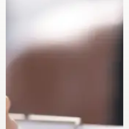
+34 614 41 33 51
PSICOLOGÍA PERINATAL
TERAPIA DE PAREJA
©Connec·tant Salut Mental.
LOGOPEDIA
SEXOLOGIA
DIETA Y NUTRICIÓN
ENTRENAMIENTO PERSONALIZADO